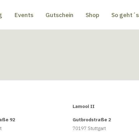
g
Events
Gutschein
Shop
So geht´
Lamooi II
aße 92
Gutbrodstraße 2
t
70197 Stuttgart