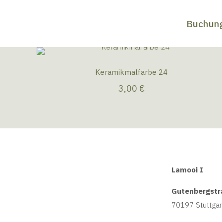
Buchun
Keramikmalfarbe 24
3,00
€
Lamooi I
Gutenbergstr
70197 Stuttgar