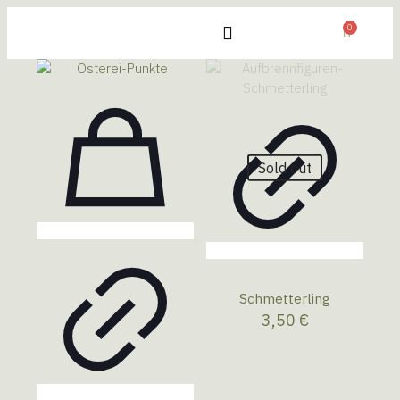
0
Sold out
Schmetterling
3,50
€