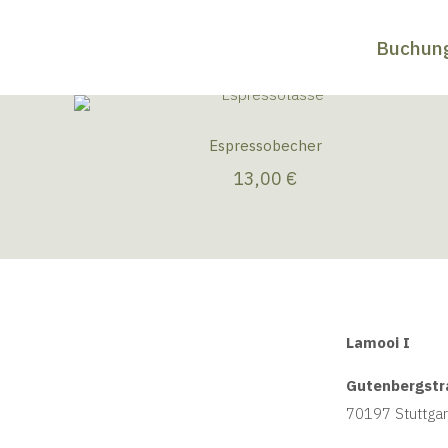
Buchun
Espressobecher
13,00
€
Lamooi I
Gutenbergstr
70197 Stuttgar