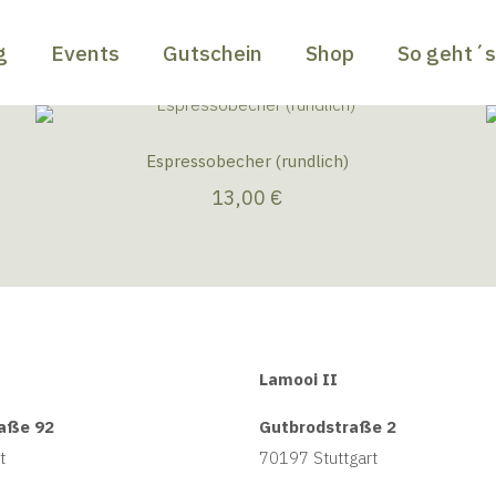
g
Events
Gutschein
Shop
So geht´
Espressobecher (rundlich)
13,00
€
Lamooi II
aße 92
Gutbrodstraße 2
t
70197 Stuttgart