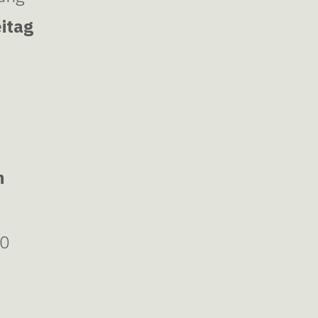
itag
h
00