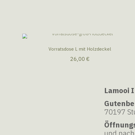
Vorratsdose L mit Holzdeckel
26,00
€
Lamooi I
Gutenbe
70197 Stu
Öffnung
und nach