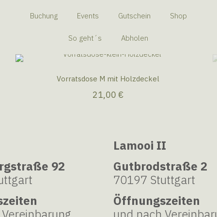
Buchung
Events
Gutschein
Shop
So geht´s
Abholen
Vorratsdose M mit Holzdeckel
21,00
€
Lamooi II
rgstraße 92
Gutbrodstraße 2
ttgart
70197 Stuttgart
szeiten
Öffnungszeiten
 Vereinbarung
und nach Vereinbar