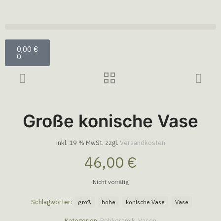
0,00
€
0
Große konische Vase
inkl. 19 % MwSt.
zzgl.
Versandkosten
46,00
€
Nicht vorrätig
Schlagwörter:
groß
hohe
konische Vase
Vase
Kategorien:
Rohkeramik
,
Vasen