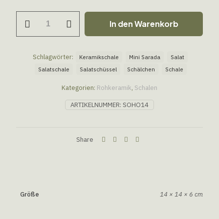
In den Warenkorb
Schlagwörter:
Keramikschale
Mini Sarada
Salat
Salatschale
Salatschüssel
Schälchen
Schale
Kategorien:
Rohkeramik
,
Schalen
ARTIKELNUMMER:
SOHO14
Share
Größe
14 × 14 × 6 cm