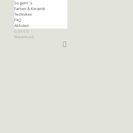
So geht´s
Farben & Keramik
Techniken
FAQ
Abholen
0,00
€
0
Warenkorb