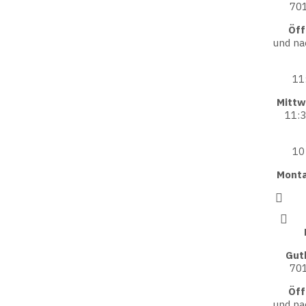
701
Öff
und na
11
Mittw
11:3
10
Monta
Gut
701
Öff
und na