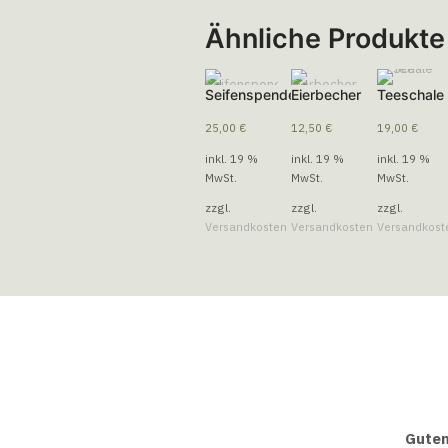
Ähnliche Produkte
Seifenspender
Eierbecher
Teeschale
25,00
€
12,50
€
19,00
€
inkl. 19 %
inkl. 19 %
inkl. 19 %
MwSt.
MwSt.
MwSt.
zzgl.
zzgl.
zzgl.
Versandkosten
Versandkosten
Versandkost
Guten