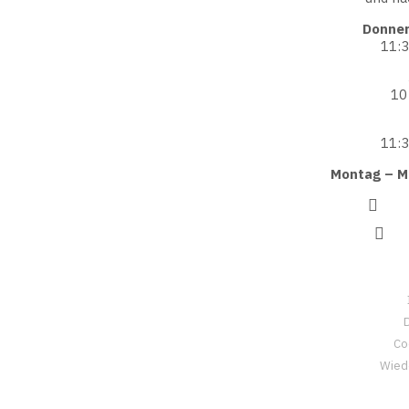
Donner
11:3
10
11:3
Montag – M
Coo
Wied