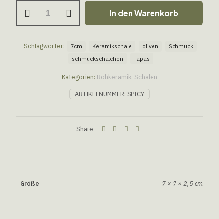
In den Warenkorb
Schlagwörter:
7cm
Keramikschale
oliven
Schmuck
schmuckschälchen
Tapas
Kategorien:
Rohkeramik
,
Schalen
ARTIKELNUMMER:
SPICY
Share
Größe
7 × 7 × 2,5 cm