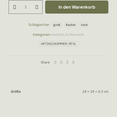
In den Warenkorb
Schlagwörter:
groß
Kachel
rund
Kategorien:
Kacheln
,
Rohkeramik
ARTIKELNUMMER:
RFXL
Share
Größe
18 × 18 × 0,5 cm